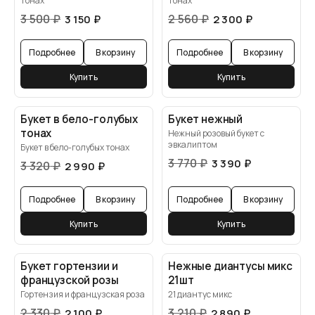
тонах
тонах
3 500
₽
2 560
₽
3 150
₽
2 300
₽
Подробнее
В корзину
Подробнее
В корзину
Купить
Купить
Букет в бело-голубых
Букет нежный
тонах
Нежный розовый букет с
эвкалиптом
Букет в бело-голубых тонах
3 770
₽
3 390
₽
3 320
₽
2 990
₽
Подробнее
В корзину
Подробнее
В корзину
Купить
Купить
Букет гортензии и
Нежные диантусы микс
французской розы
21шт
Гортензия и французская роза
21 диантус микс
2 330
₽
3 210
₽
2 100
₽
2 890
₽