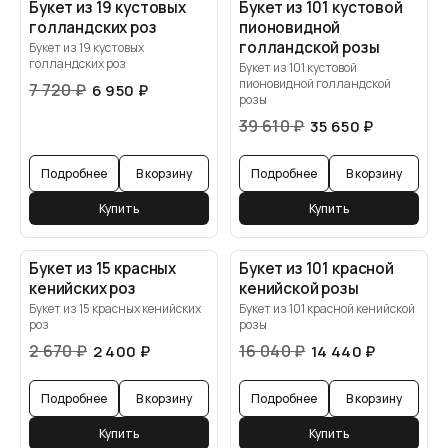
Букет из 19 кустовых
Букет из 101 кустовой
голландских роз
пионовидной
голландской розы
Букет из 19 кустовых
голландских роз
Букет из 101 кустовой
пионовидной голландской
7 720
₽
6 950
₽
розы
39 610
₽
35 650
₽
Подробнее
В корзину
Подробнее
В корзину
Купить
Купить
Букет из 15 красных
Букет из 101 красной
кенийских роз
кенийской розы
Букет из 15 красных кенийских
Букет из 101 красной кенийской
роз
розы
2 670
₽
16 040
₽
2 400
₽
14 440
₽
Подробнее
В корзину
Подробнее
В корзину
Купить
Купить